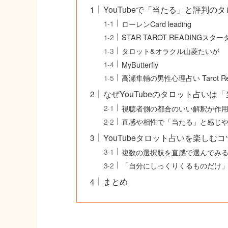
YouTubeで「当たる」と評判の
ローレンCard leading
STAR TAROT READINGス
タロット&オラクル山菱たいが
MyButterfly
高瀬隼輔の男性心理占い Tarot Rea
なぜYouTubeのタロット占いは
視聴者側の都合のいい解釈が作
直感や相性で「当たる」と感じ
YouTubeタロット占いを楽しむコ
複数の選択肢を直感で選んでみ
「自分にしっくりくるものだけ
まとめ