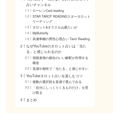
占いチャンネル
ローレンCard leading
STAR TAROT READINGスタータロット
リーディング
タロット&オラクル山菱たいが
MyButterfly
高瀬隼輔の男性心理占い Tarot Reading
なぜYouTubeのタロット占いは「当た
る」と感じられるのか
視聴者側の都合のいい解釈が作用する
構造
直感や相性で「当たる」と感じやすい
YouTubeタロット占いを楽しむコツ
複数の選択肢を直感で選んでみる
「自分にしっくりくるものだけ」を受
け取る
まとめ