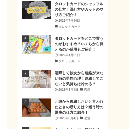
タロットカードのシャッフル
の仕方！混ぜ方やカットのや
り方ご紹介！
2022年7月14日
タロットカード
タロットカードをどこで買う
のがおすすめ？いくらから買
えるのか値段もご紹介！
2022年1月21日
タロットカード
喧嘩して彼女から連絡が来な
い時の男性心理！連絡してこ
ないと気持ちは冷める？
2023年8月4日
恋愛
元彼から復縁したいと言われ
たときの断り方は？迷う時の
返事の仕方ご紹介！
2023年3月4日
恋愛